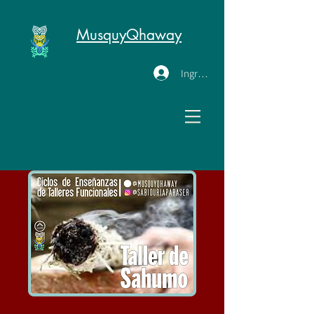
MusquyQhaway
Ingresar